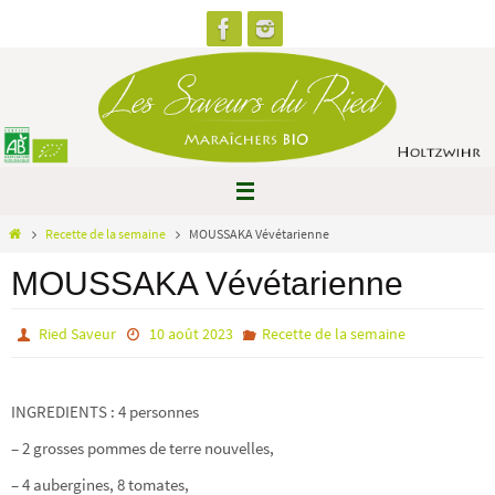
Passer
vers
le
contenu
Home
Recette de la semaine
MOUSSAKA Vévétarienne
MOUSSAKA Vévétarienne
Ried Saveur
10 août 2023
Recette de la semaine
INGREDIENTS
: 4 personnes
– 2 grosses pommes de terre nouvelles,
– 4 aubergines, 8 tomates,