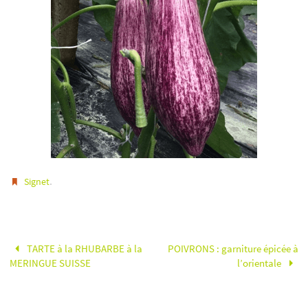
.
Signet
TARTE à la RHUBARBE à la
POIVRONS : garniture épicée à
MERINGUE SUISSE
l’orientale