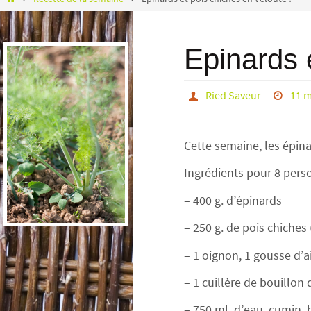
Epinards 
Ried Saveur
11 m
Cette semaine, les épina
Ingrédients pour 8 per
– 400 g. d’épinards
– 250 g. de pois chiches
– 1 oignon, 1 gousse d’ai
– 1 cuillère de bouillo
– 750 ml. d’eau, cumin, h