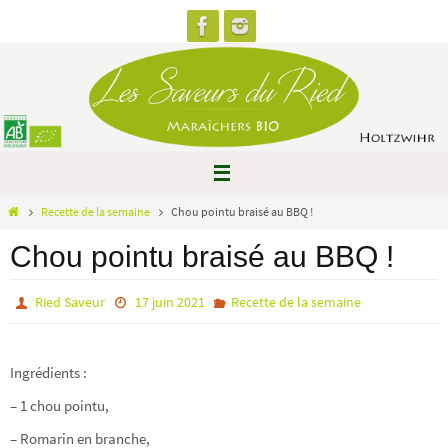
Passer
vers
le
contenu
Home
Recette de la semaine
Chou pointu braisé au BBQ !
Chou pointu braisé au BBQ !
Ried Saveur
17 juin 2021
Recette de la semaine
Ingrédients :
– 1 chou pointu,
– Romarin en branche,