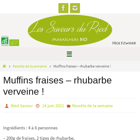
Passer
vers
le
contenu
Home
Recette de la semaine
Muffins fraises – rhubarbe verveine !
Muffins fraises – rhubarbe
verveine !
Ried Saveur
24 juin 2021
Recette de la semaine
Ingrédients :
4 à 6 personnes
– 200g de fraises, 2 tiges de rhubarbe,